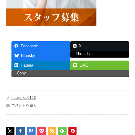
Facebook
X
Threads
Bluesky
Hatena
LINE
Copy
houseikai0123
コメントを書く