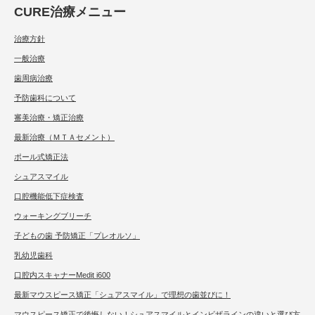
CURE治療メニュー
治療方針
一般治療
歯周病治療
予防歯科について
審美治療・矯正治療
最新治療（ＭＴＡセメント）
ポール式矯正法
シュアスマイル
口腔機能低下症検査
ウォーキングブリーチ
子どもの歯 予防矯正「プレオルソ」
乳幼児歯科
口腔内スキャナーMedit i600
最新マウスピース矯正「シュアスマイル」で理想の歯並びに！
マウスピース矯正で後悔しない！シュアスマイルとインビザラインの違いと選び方