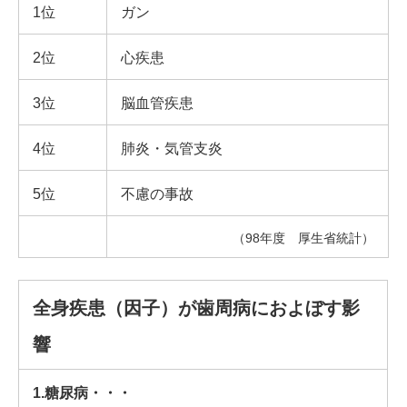
1位
ガン
2位
心疾患
3位
脳血管疾患
4位
肺炎・気管支炎
5位
不慮の事故
（98年度 厚生省統計）
全身疾患（因子）が歯周病におよぼす影
響
1.糖尿病・・・