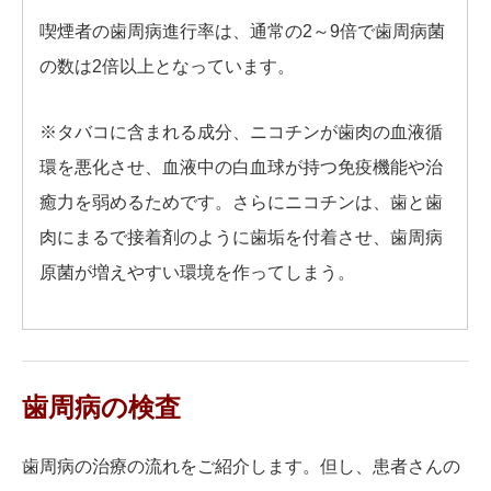
喫煙者の歯周病進行率は、通常の2～9倍で歯周病菌
の数は2倍以上となっています。
※タバコに含まれる成分、ニコチンが歯肉の
血液循
環を悪化
させ、血液中の白血球が持つ
免疫機能
や
治
癒力を弱める
ためです。さらにニコチンは、歯と歯
肉にまるで接着剤のように
歯垢を付着
させ、歯周病
原菌が増えやすい環境を作ってしまう。
歯周病の検査
歯周病の治療の流れをご紹介します。但し、患者さんの