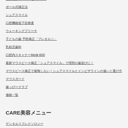
ポール式矯正法
シュアスマイル
口腔機能低下症検査
ウォーキングブリーチ
子どもの歯 予防矯正「プレオルソ」
乳幼児歯科
口腔内スキャナーMedit i600
最新マウスピース矯正「シュアスマイル」で理想の歯並びに！
マウスピース矯正で後悔しない！シュアスマイルとインビザラインの違いと選び方
マウスガード
歯っぴークラブ
価格一覧
CARE美容メニュー
デンタルリフレクソロジー