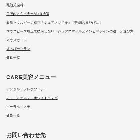
乳幼児歯科
口腔内スキャナーMedit i600
最新マウスピース矯正「シュアスマイル」で理想の歯並びに！
マウスピース矯正で後悔しない！シュアスマイルとインビザラインの違いと選び方
マウスガード
歯っぴークラブ
価格一覧
CARE美容メニュー
デンタルリフレクソロジー
ティースエステ ホワイトニング
オーラルエステ
価格一覧
お問い合わせ先