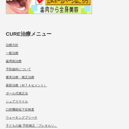
CURE治療メニュー
治療方針
一般治療
歯周病治療
予防歯科について
審美治療・矯正治療
最新治療（ＭＴＡセメント）
ポール式矯正法
シュアスマイル
口腔機能低下症検査
ウォーキングブリーチ
子どもの歯 予防矯正「プレオルソ」