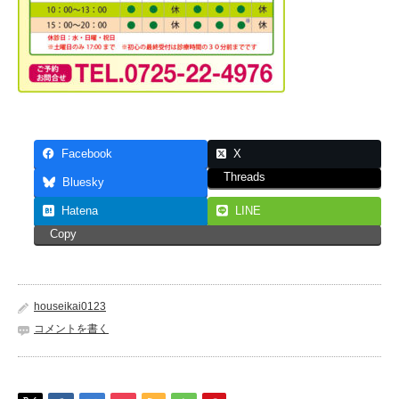
Facebook
X
Threads
Bluesky
Hatena
LINE
Copy
houseikai0123
コメントを書く