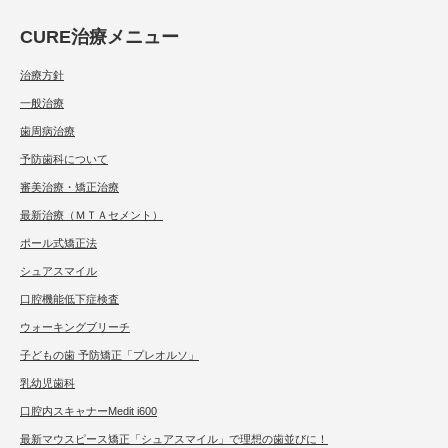
CURE治療メニュー
治療方針
一般治療
歯周病治療
予防歯科について
審美治療・矯正治療
最新治療（ＭＴＡセメント）
ポール式矯正法
シュアスマイル
口腔機能低下症検査
ウォーキングブリーチ
子どもの歯 予防矯正「プレオルソ」
乳幼児歯科
口腔内スキャナーMedit i600
最新マウスピース矯正「シュアスマイル」で理想の歯並びに！