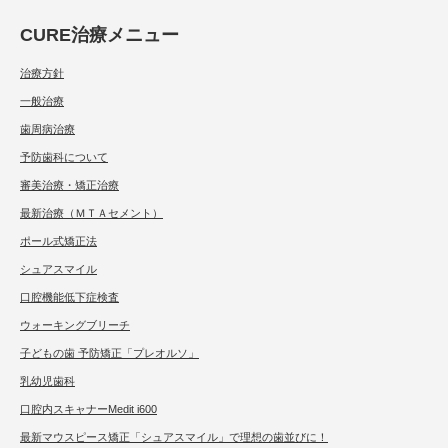
CURE治療メニュー
治療方針
一般治療
歯周病治療
予防歯科について
審美治療・矯正治療
最新治療（ＭＴＡセメント）
ポール式矯正法
シュアスマイル
口腔機能低下症検査
ウォーキングブリーチ
子どもの歯 予防矯正「プレオルソ」
乳幼児歯科
口腔内スキャナーMedit i600
最新マウスピース矯正「シュアスマイル」で理想の歯並びに！