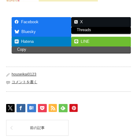
Facebook
X
Threads
Bluesky
Hatena
LINE
Copy
houseikai0123
コメントを書く
前の記事