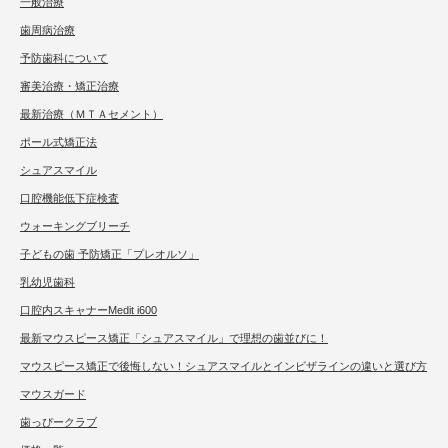
一般治療
歯周病治療
予防歯科について
審美治療・矯正治療
最新治療（ＭＴＡセメント）
ポール式矯正法
シュアスマイル
口腔機能低下症検査
ウォーキングブリーチ
子どもの歯 予防矯正「プレオルソ」
乳幼児歯科
口腔内スキャナーMedit i600
最新マウスピース矯正「シュアスマイル」で理想の歯並びに！
マウスピース矯正で後悔しない！シュアスマイルとインビザラインの違いと選び方
マウスガード
歯っぴークラブ