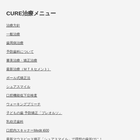
CURE治療メニュー
治療方針
一般治療
歯周病治療
予防歯科について
審美治療・矯正治療
最新治療（ＭＴＡセメント）
ポール式矯正法
シュアスマイル
口腔機能低下症検査
ウォーキングブリーチ
子どもの歯 予防矯正「プレオルソ」
乳幼児歯科
口腔内スキャナーMedit i600
最新マウスピース矯正「シュアスマイル」で理想の歯並びに！