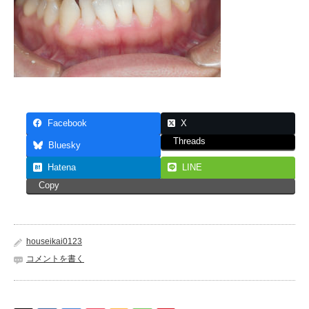
Facebook
X
Threads
Bluesky
Hatena
LINE
Copy
houseikai0123
コメントを書く