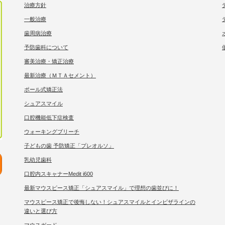
治療方針
一般治療
歯周病治療
予防歯科について
審美治療・矯正治療
最新治療（ＭＴＡセメント）
ポール式矯正法
シュアスマイル
口腔機能低下症検査
ウォーキングブリーチ
子どもの歯 予防矯正「プレオルソ」
乳幼児歯科
口腔内スキャナーMedit i600
最新マウスピース矯正「シュアスマイル」で理想の歯並びに！
マウスピース矯正で後悔しない！シュアスマイルとインビザラインの
違いと選び方