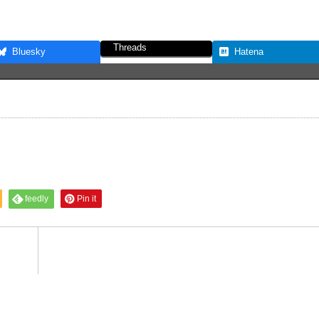
Threads
Bluesky
Hatena
feedly
Pin it