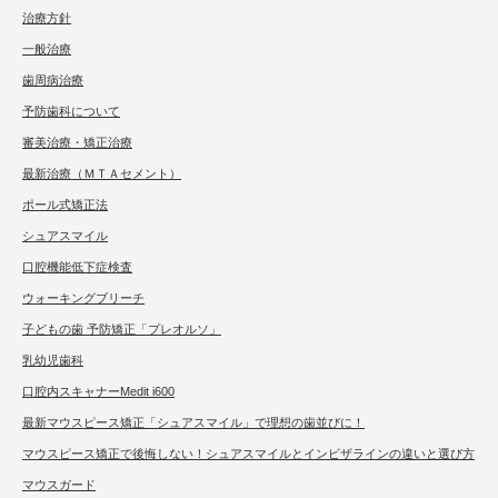
治療方針
一般治療
歯周病治療
予防歯科について
審美治療・矯正治療
最新治療（ＭＴＡセメント）
ポール式矯正法
シュアスマイル
口腔機能低下症検査
ウォーキングブリーチ
子どもの歯 予防矯正「プレオルソ」
乳幼児歯科
口腔内スキャナーMedit i600
最新マウスピース矯正「シュアスマイル」で理想の歯並びに！
マウスピース矯正で後悔しない！シュアスマイルとインビザラインの違いと選び方
マウスガード