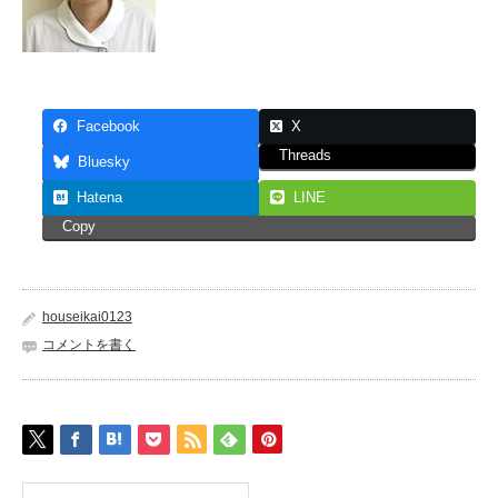
Facebook
X
Threads
Bluesky
Hatena
LINE
Copy
houseikai0123
コメントを書く