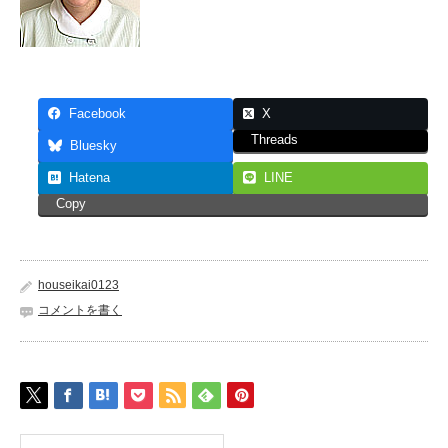
Facebook
X
Threads
Bluesky
Hatena
LINE
Copy
houseikai0123
コメントを書く