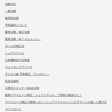
治療方針
一般治療
歯周病治療
予防歯科について
審美治療・矯正治療
最新治療（ＭＴＡセメント）
ポール式矯正法
シュアスマイル
口腔機能低下症検査
ウォーキングブリーチ
子どもの歯 予防矯正「プレオルソ」
乳幼児歯科
口腔内スキャナーMedit i600
最新マウスピース矯正「シュアスマイル」で理想の歯並びに！
マウスピース矯正で後悔しない！シュアスマイルとインビザラインの違いと選び方
マウスガード