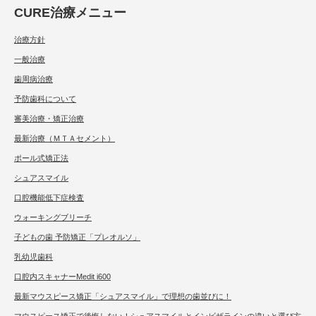
CURE治療メニュー
治療方針
一般治療
歯周病治療
予防歯科について
審美治療・矯正治療
最新治療（ＭＴＡセメント）
ポール式矯正法
シュアスマイル
口腔機能低下症検査
ウォーキングブリーチ
子どもの歯 予防矯正「プレオルソ」
乳幼児歯科
口腔内スキャナーMedit i600
最新マウスピース矯正「シュアスマイル」で理想の歯並びに！