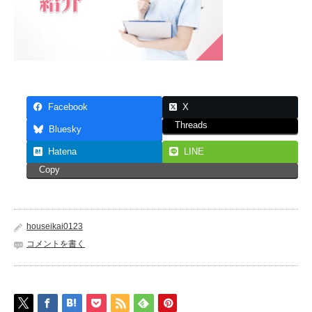
Facebook
X
Threads
Bluesky
Hatena
LINE
Copy
houseikai0123
コメントを書く