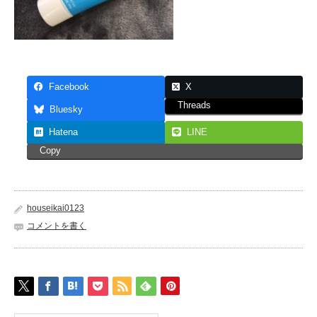
Facebook
X
Threads
Bluesky
Hatena
LINE
Copy
houseikai0123
コメントを書く