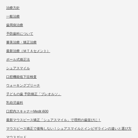
治療方針
一般治療
歯周病治療
予防歯科について
審美治療・矯正治療
最新治療（ＭＴＡセメント）
ポール式矯正法
シュアスマイル
口腔機能低下症検査
ウォーキングブリーチ
子どもの歯 予防矯正「プレオルソ」
乳幼児歯科
口腔内スキャナーMedit i600
最新マウスピース矯正「シュアスマイル」で理想の歯並びに！
マウスピース矯正で後悔しない！シュアスマイルとインビザラインの違いと選び方
マウスガード