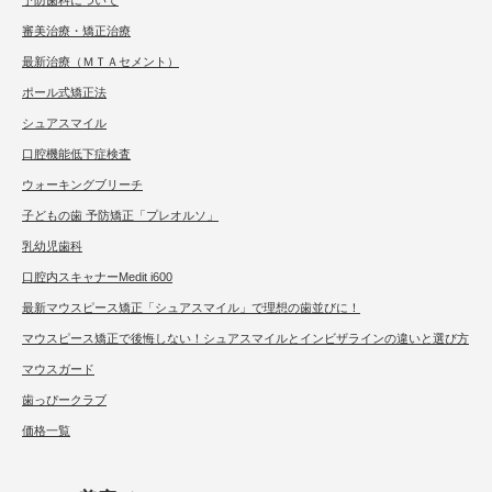
予防歯科について
審美治療・矯正治療
最新治療（ＭＴＡセメント）
ポール式矯正法
シュアスマイル
口腔機能低下症検査
ウォーキングブリーチ
子どもの歯 予防矯正「プレオルソ」
乳幼児歯科
口腔内スキャナーMedit i600
最新マウスピース矯正「シュアスマイル」で理想の歯並びに！
マウスピース矯正で後悔しない！シュアスマイルとインビザラインの違いと選び方
マウスガード
歯っぴークラブ
価格一覧