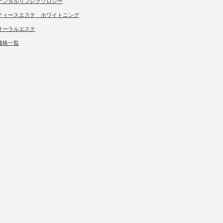
デンタルリフレクソロジー
ティースエステ ホワイトニング
オーラルエステ
価格一覧