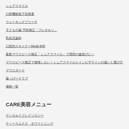
シュアスマイル
口腔機能低下症検査
ウォーキングブリーチ
子どもの歯 予防矯正「プレオルソ」
乳幼児歯科
口腔内スキャナーMedit i600
最新マウスピース矯正「シュアスマイル」で理想の歯並びに！
マウスピース矯正で後悔しない！シュアスマイルとインビザラインの違いと選び方
マウスガード
歯っぴークラブ
価格一覧
CARE美容メニュー
デンタルリフレクソロジー
ティースエステ ホワイトニング