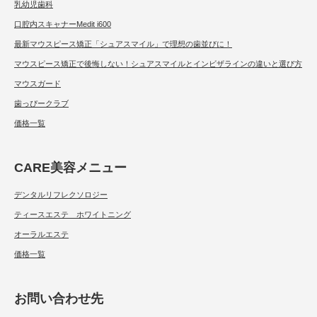
乳幼児歯科
口腔内スキャナーMedit i600
最新マウスピース矯正「シュアスマイル」で理想の歯並びに！
マウスピース矯正で後悔しない！シュアスマイルとインビザラインの違いと選び方
マウスガード
歯っぴークラブ
価格一覧
CARE美容メニュー
デンタルリフレクソロジー
ティースエステ ホワイトニング
オーラルエステ
価格一覧
お問い合わせ先